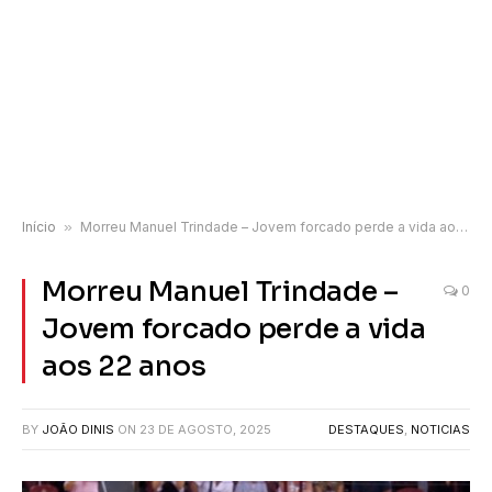
Início
»
Morreu Manuel Trindade – Jovem forcado perde a vida aos 22 anos
Morreu Manuel Trindade –
0
Jovem forcado perde a vida
aos 22 anos
BY
JOÃO DINIS
ON
23 DE AGOSTO, 2025
DESTAQUES
,
NOTICIAS