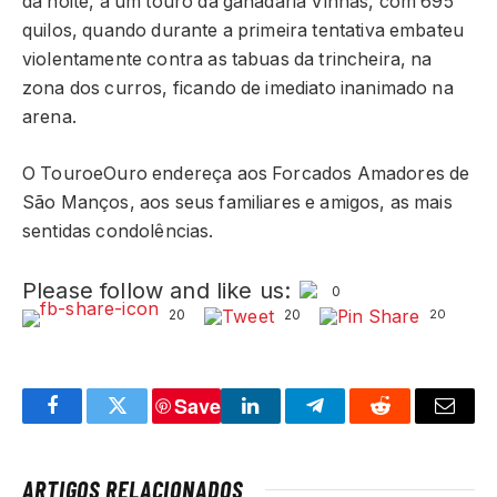
da noite, a um touro da ganadaria Vinhas, com 695
quilos, quando durante a primeira tentativa embateu
violentamente contra as tabuas da trincheira, na
zona dos curros, ficando de imediato inanimado na
arena.
O TouroeOuro endereça aos Forcados Amadores de
São Manços, aos seus familiares e amigos, as mais
sentidas condolências.
Please follow and like us:
0
20
20
20
Save
Facebook
Twitter
LinkedIn
Telegram
Reddit
Email
ARTIGOS RELACIONADOS