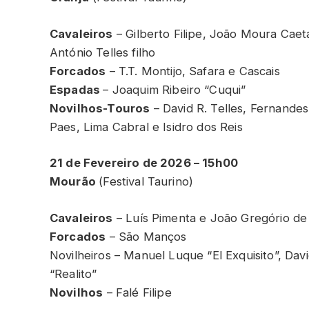
Cavaleiros
– Gilberto Filipe, João Moura Cae
António Telles filho
Forcados
– T.T. Montijo, Safara e Cascais
Espadas
– Joaquim Ribeiro “Cuqui”
Novilhos-Touros
– David R. Telles, Fernandes
Paes, Lima Cabral e Isidro dos Reis
21 de Fevereiro de 2026 – 15h00
Mourão
(Festival Taurino)
Cavaleiros
– Luís Pimenta e João Gregório de 
Forcados
– São Manços
Novilheiros – Manuel Luque “El Exquisito”, Da
“Realito”
Novilhos
– Falé Filipe