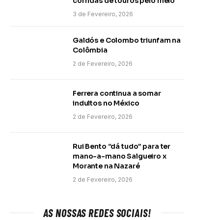
corridas de touros pelo meio
3 de Fevereiro, 2026
Galdós e Colombo triunfam na
Colômbia
2 de Fevereiro, 2026
Ferrera continua a somar
indultos no México
2 de Fevereiro, 2026
Rui Bento “dá tudo” para ter
mano-a-mano Salgueiro x
Morante na Nazaré
2 de Fevereiro, 2026
AS NOSSAS REDES SOCIAIS!