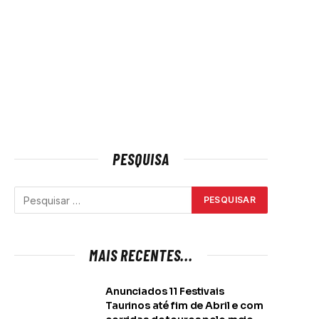
PESQUISA
MAIS RECENTES...
Anunciados 11 Festivais
Taurinos até fim de Abril e com