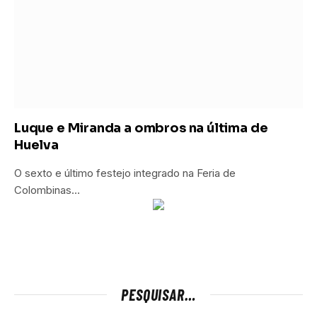
Luque e Miranda a ombros na última de
Huelva
O sexto e último festejo integrado na Feria de
Colombinas…
Chaque fois qu'un joueur fait un dépôt, ils recevront un
bonus exclusif de casino comme un casino bonus de
casino
ma chance en francais
sans dépôt.
PESQUISAR…