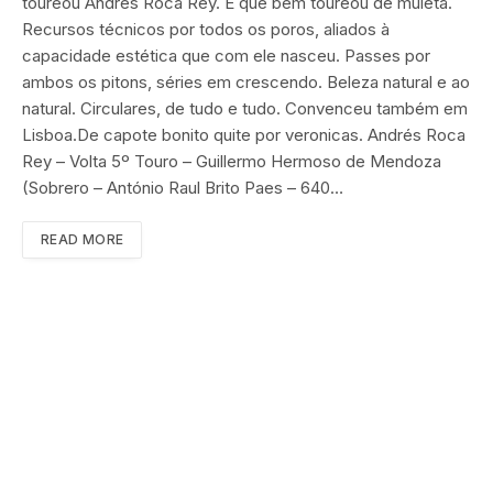
toureou Andrés Roca Rey. E que bem toureou de muleta.
Recursos técnicos por todos os poros, aliados à
capacidade estética que com ele nasceu. Passes por
ambos os pitons, séries em crescendo. Beleza natural e ao
natural. Circulares, de tudo e tudo. Convenceu também em
Lisboa.De capote bonito quite por veronicas. Andrés Roca
Rey – Volta 5º Touro – Guillermo Hermoso de Mendoza
(Sobrero – António Raul Brito Paes – 640…
READ MORE