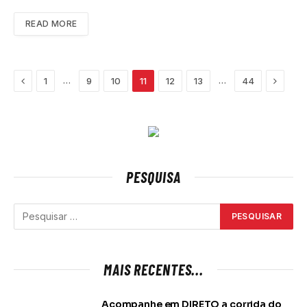
READ MORE
Previous
Next
…
…
1
9
10
11
12
13
44
PESQUISA
MAIS RECENTES...
Acompanhe em DIRETO a corrida do