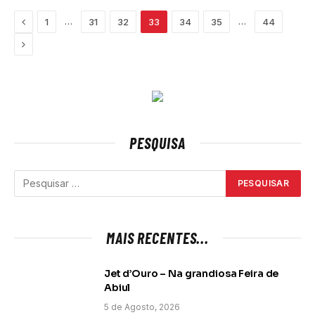
Previous
…
…
1
31
32
33
34
35
44
Next
PESQUISA
MAIS RECENTES...
Jet d’Ouro – Na grandiosa Feira de
Abiul
5 de Agosto, 2026