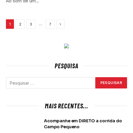
Ao som de um…
Next
…
1
2
3
7
PESQUISA
MAIS RECENTES...
Acompanhe em DIRETO a corrida do
Campo Pequeno