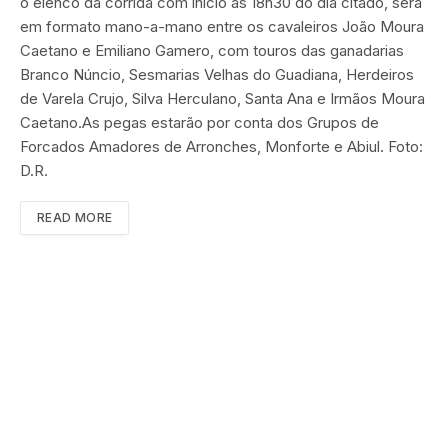
o elenco da corrida com início às 18h30 do dia citado, será
em formato mano-a-mano entre os cavaleiros João Moura
Caetano e Emiliano Gamero, com touros das ganadarias
Branco Núncio, Sesmarias Velhas do Guadiana, Herdeiros
de Varela Crujo, Silva Herculano, Santa Ana e Irmãos Moura
Caetano.As pegas estarão por conta dos Grupos de
Forcados Amadores de Arronches, Monforte e Abiul. Foto:
D.R.
READ MORE