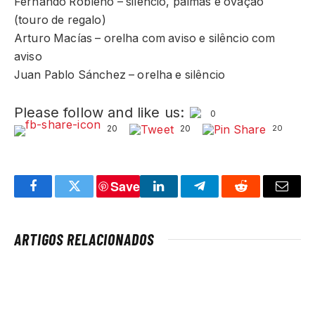
Fernando Robleño – silêncio, palmas e ovação
(touro de regalo)
Arturo Macías – orelha com aviso e silêncio com
aviso
Juan Pablo Sánchez – orelha e silêncio
Please follow and like us:
0
20
20
20
Save
Facebook
Twitter
LinkedIn
Telegram
Reddit
Email
ARTIGOS RELACIONADOS