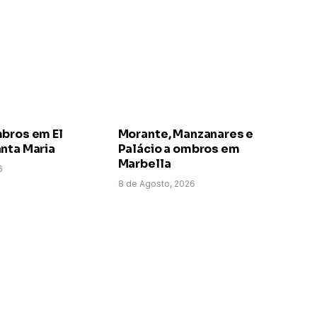
mbros em El
Morante, Manzanares e
nta Maria
Palácio a ombros em
Marbella
6
8 de Agosto, 2026