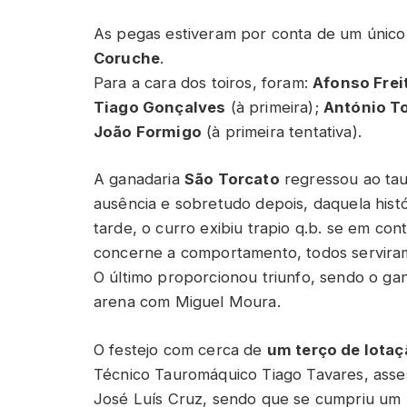
As pegas estiveram por conta de um único
Coruche
.
Para a cara dos toiros, foram:
Afonso Frei
Tiago Gonçalves
(à primeira);
António T
João Formigo
(à primeira tentativa).
A ganadaria
São Torcato
regressou ao ta
ausência e sobretudo depois, daquela histó
tarde, o curro exibiu trapio q.b. se em co
concerne a comportamento, todos servira
O último proporcionou triunfo, sendo o ga
arena com Miguel Moura.
O festejo com cerca de
um terço de lota
Técnico Tauromáquico Tiago Tavares, asse
José Luís Cruz, sendo que se cumpriu um 