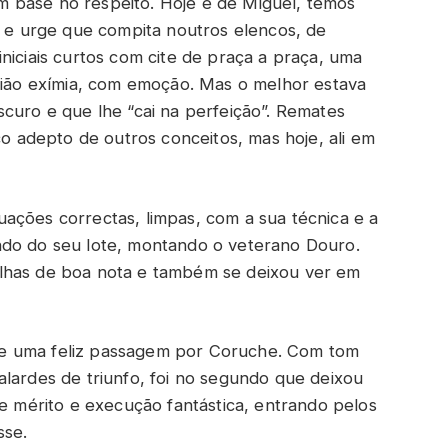
 base no respeito. Hoje e de Miguel, temos
r e urge que compita noutros elencos, de
niciais curtos com cite de praça a praça, uma
união exímia, com emoção. Mas o melhor estava
curo e que lhe “cai na perfeição”. Remates
co adepto de outros conceitos, mas hoje, ali em
uações correctas, limpas, com a sua técnica e a
ndo do seu lote, montando o veterano Douro.
lhas de boa nota e também se deixou ver em
e uma feliz passagem por Coruche. Com tom
alardes de triunfo, foi no segundo que deixou
de mérito e execução fantástica, entrando pelos
sse.