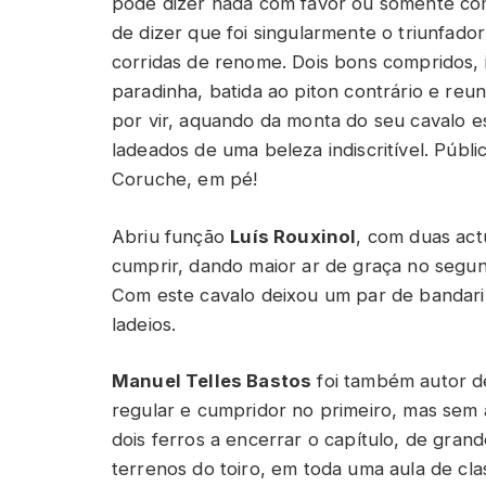
pode dizer nada com favor ou somente com
de dizer que foi singularmente o triunfado
corridas de renome. Dois bons compridos, i
paradinha, batida ao piton contrário e re
por vir, aquando da monta do seu cavalo es
ladeados de uma beleza indiscritível. Públi
Coruche, em pé!
Abriu função
Luís Rouxinol
, com duas act
cumprir, dando maior ar de graça no segu
Com este cavalo deixou um par de bandari
ladeios.
Manuel Telles Bastos
foi também autor d
regular e cumpridor no primeiro, mas sem 
dois ferros a encerrar o capítulo, de gran
terrenos do toiro, em toda uma aula de cla