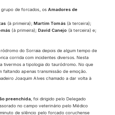
 grupo de forcados, os
Amadores de
tas
(à primeira);
Martim Tomás
(à terceira);
omás
(à primeira);
David Canejo
(à terceira) e;
uródromo do Sorraia depois de algum tempo de
rica corrida com incidentes diversos. Nesta
nta tivermos a tipologia do tauródromo. No que
m faltando apenas transmissão de emoção.
nadeiro Joaquim Alves chamado a dar volta à
ção preenchida
, foi dirigido pelo Delegado
ssorado no campo veterinário pelo Médico
minuto de silêncio pelo forcado coruchense