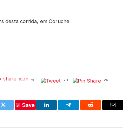
s desta corrida, em Coruche.
20
20
20
Save
k
Twitter
LinkedIn
Telegram
Reddit
Email