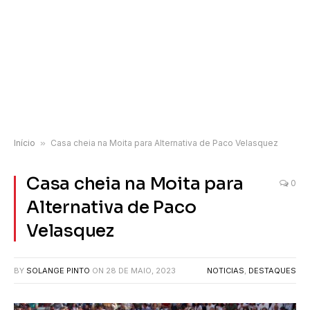
Início
»
Casa cheia na Moita para Alternativa de Paco Velasquez
Casa cheia na Moita para
0
Alternativa de Paco
Velasquez
BY
SOLANGE PINTO
ON
28 DE MAIO, 2023
NOTICIAS
,
DESTAQUES