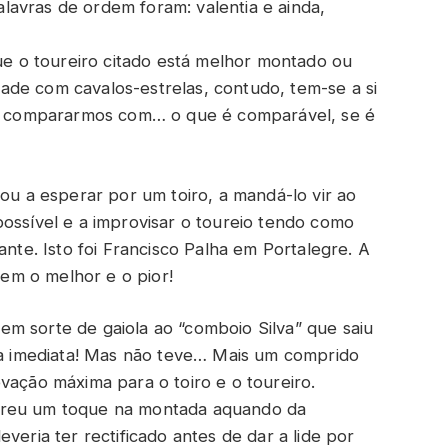
palavras de ordem foram: valentia e ainda,
 o toureiro citado está melhor montado ou
de com cavalos-estrelas, contudo, tem-se a si
 se compararmos com… o que é comparável, se é
sou a esperar por um toiro, a mandá-lo vir ao
possível e a improvisar o toureio tendo como
ante. Isto foi Francisco Palha em Portalegre. A
irem o melhor e o pior!
m sorte de gaiola ao “comboio Silva” que saiu
ica imediata! Mas não teve… Mais um comprido
vação máxima para o toiro e o toureiro.
freu um toque na montada aquando da
veria ter rectificado antes de dar a lide por