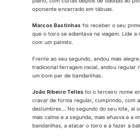
plano, com curtas depois de batidas ao pit
oponente encerrado em tábuas.
Marcos Bastinhas
foi receber o seu prime
que o toiro se adiantava na viagem. Lide a
com um palmito.
Frente ao seu segundo, andou mais alegre, 
tradicional ferragem inicial, andou regula
um bom par de bandarilhas.
João Ribeiro Telles
foi o terceiro nome em
cravar de forma regular, cumprindo, com a
deslumbres… No segundo do seu lote, aí si
mais calma e a segunda, mais efusiva e a i
bandarilhas, a atacar o toiro e a fazer a b