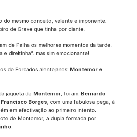
o do mesmo conceito, valente e imponente.
iro de Grave que tinha por diante.
oram de Palha os melhores momentos da tarde,
a e direitinha”, mas sim emocionante!
os de Forcados alentejanos:
Montemor e
ada jaqueta de
Montemor
, foram:
Bernardo
;
Francisco Borges
, com uma fabulosa pega, à
bém em efectivação ao primeiro intento.
lote de Montemor, a dupla formada por
inho
.