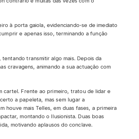
on contrário e muitas das vezes com o
iro à porta gaiola, evidenciando-se de imediato
 cumprir e apenas isso, terminando a função
tentando transmitir algo mais. Depois da
r nas cravagens, animando a sua actuação com
 cartel. Frente ao primeiro, tratou de lidar e
certo a papeleta, mas sem lugar a
m houve mais Telles, em duas fases, a primeira
mpactar, montando o Ilusionista. Duas boas
atida, motivando aplausos do conclave.