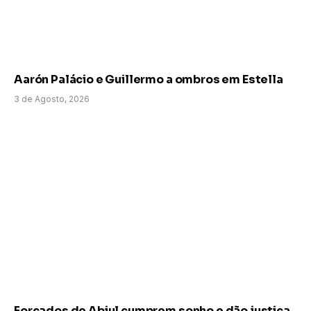
Aarón Palácio e Guillermo a ombros em Estella
3 de Agosto, 2026
Forcados de Abiul cumprem sonho e dão justiça