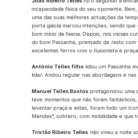
João Ribeiro Telles
foi o segundo a entra
incapacidade física do seu oponente. Bem
uma das suas melhores actuações da tem
porta gaiola marcou intenções, sendo qu
bom início de faena. Depois, nos iniciais cu
do bom Passanha, premiado de resto com vo
excelentes ferros com o Ilusionista e praç
António Telles filho
lidou um Passanha me
lidar. Andou regular nas abordagens e nas
Manuel Telles Bastos
protagonizou uma ac
teve momentos que não foram fantásticos, 
levantar praça e estes, foram todo um íco
Mendes”, sobrero, com mobilidade e que t
Tristão Ribeiro Telles
não viveu a noite s