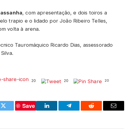
Passanha
, com apresentação, e dois toiros a
lo trapio e o lidado por João Ribeiro Telles,
om volta à arena.
Técnico Tauromáquico Ricardo Dias, assessorado
Silva.
20
20
20
Save
k
Twitter
LinkedIn
Telegram
Reddit
Email