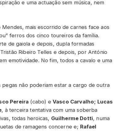
inspiração e uma actuação sem música, nem
e Mendes, mais escorrido de carnes face aos
ou” ferros dos cinco toureiros da família.
rte de gaiola e depois, dupla formadas
ristão Ribeiro Telles e depois, por António
o em emotividade. No fim, todos a cavalo e uma
as pegas não poderiam estar a cargo de outra
sco Pereira
(cabo) e
Vasco Carvalho; Lucas
e
, à terceira tentativa com uma soberba
ivas, todas heroicas,
Guilherme Dotti
, numa
quetas de ramagens concerne e;
Rafael