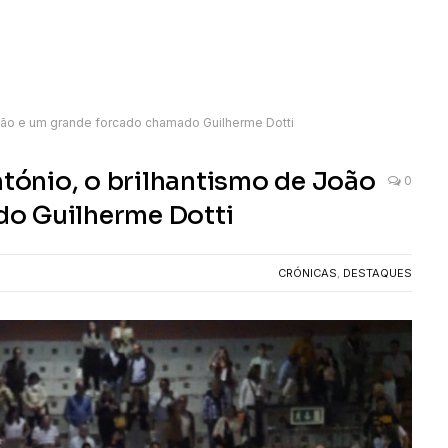
 João e um grande forcado chamado Guilherme Dotti
ntónio, o brilhantismo de João
0
o Guilherme Dotti
CRÓNICAS
,
DESTAQUES