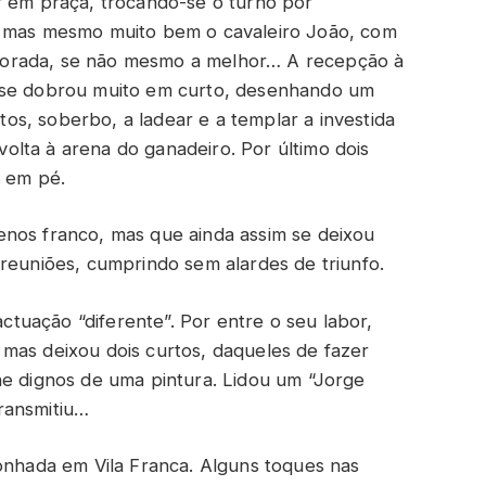
r em praça, trocando-se o turno por
, mas mesmo muito bem o cavaleiro João, com
porada, se não mesmo a melhor… A recepção à
e se dobrou muito em curto, desenhando um
rtos, soberbo, a ladear e a templar a investida
lta à arena do ganadeiro. Por último dois
a em pé.
nos franco, mas que ainda assim se deixou
 reuniões, cumprindo sem alardes de triunfo.
tuação “diferente”. Por entre o seu labor,
mas deixou dois curtos, daqueles de fazer
ne dignos de uma pintura. Lidou um “Jorge
ransmitiu…
onhada em Vila Franca. Alguns toques nas