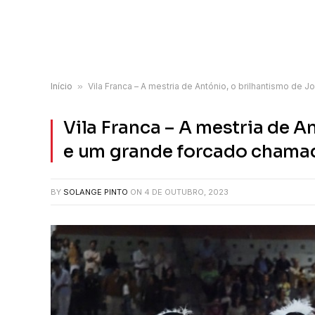
Início
»
Vila Franca – A mestria de António, o brilhantismo de
Vila Franca – A mestria de A
e um grande forcado chamad
BY
SOLANGE PINTO
ON
4 DE OUTUBRO, 2023