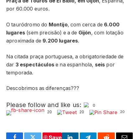
Praça de Touros de El Bibio, em Gijón
, Espanha,
por 60.000 euros.
O tauródromo do
Montijo
, com cerca de
6.000
lugares
(sem precisão) e a de
Gijón
, com lotação
aproximada de
9.200 lugares
.
Na citada praça portuguesa, a obrigatoriedade de
dar
3 espectáculos
e na espanhola,
seis
por
temporada.
Descobrimos as diferenças???
Please follow and like us:
0
20
20
20
Save