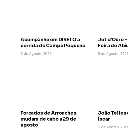
Acompanhe em DIRETO a
Jet d’Ouro –
corrida do Campo Pequeno
Feira de Abi
6 de Agosto, 2026
5 de Agosto, 202
Forcados de Arronches
João Telles 
mudam de cabo a 29 de
Íscar
agosto
3 de Agosto, 202