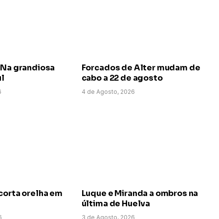
 Na grandiosa
Forcados de Alter mudam de
ul
cabo a 22 de agosto
6
4 de Agosto, 2026
corta orelha em
Luque e Miranda a ombros na
última de Huelva
6
3 de Agosto, 2026