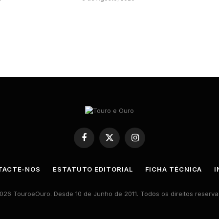
Facebook
X
Instagram
(Twitter)
TACTE-NOS
ESTATUTO EDITORIAL
FICHA TÉCNICA
I
026 TouroeOuro. Desde 10 de Junho de 2011. Todos os direitos reserva