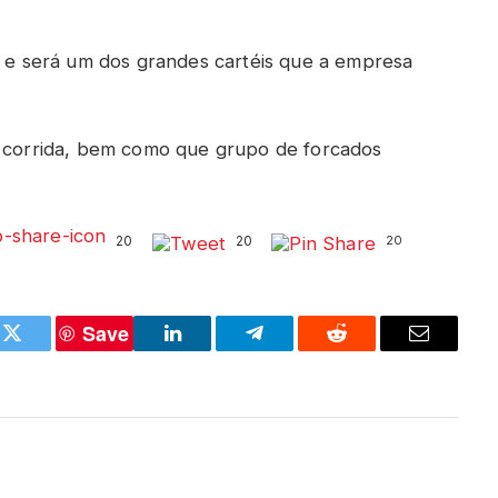
o, e será um dos grandes cartéis que a empresa
a corrida, bem como que grupo de forcados
20
20
20
Save
k
Twitter
LinkedIn
Telegram
Reddit
Email