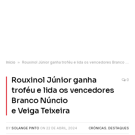
Início
»
Rouxinol Júnior ganha troféu e lida os vencedores Branco Núncio e Veiga Teixeira
Rouxinol Júnior ganha
0
troféu e lida os vencedores
Branco Núncio
e Veiga Teixeira
BY
SOLANGE PINTO
ON
22 DE ABRIL, 2024
CRÓNICAS
,
DESTAQUES