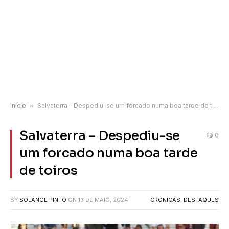
Início
»
Salvaterra – Despediu-se um forcado numa boa tarde de toiros
Salvaterra – Despediu-se
0
um forcado numa boa tarde
de toiros
BY
SOLANGE PINTO
ON
13 DE MAIO, 2024
CRÓNICAS
,
DESTAQUES