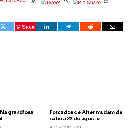
20
20
20
Save
k
Twitter
LinkedIn
Telegram
Reddit
Email
 Na grandiosa
Forcados de Alter mudam de
ul
cabo a 22 de agosto
6
4 de Agosto, 2026