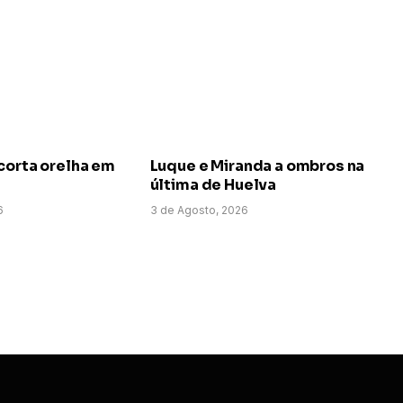
corta orelha em
Luque e Miranda a ombros na
última de Huelva
6
3 de Agosto, 2026