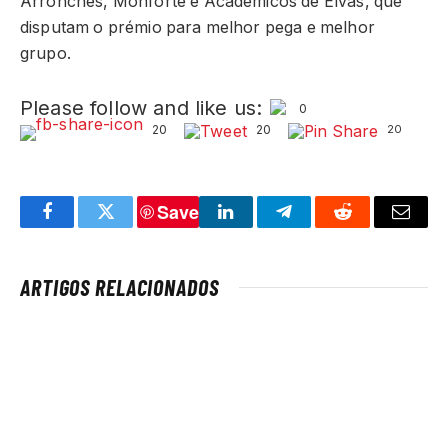
Arronches, Monforte e Académicos de Elvas, que
disputam o prémio para melhor pega e melhor
grupo.
Please follow and like us:
0
20
20
20
Save
Facebook
Twitter
LinkedIn
Telegram
Reddit
Email
ARTIGOS RELACIONADOS