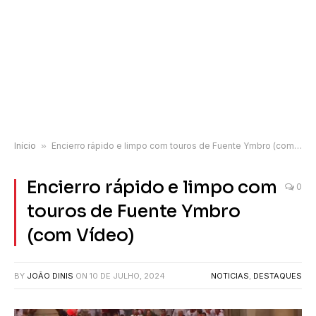
Início
»
Encierro rápido e limpo com touros de Fuente Ymbro (com Vídeo)
Encierro rápido e limpo com
0
touros de Fuente Ymbro
(com Vídeo)
BY
JOÃO DINIS
ON
10 DE JULHO, 2024
NOTICIAS
,
DESTAQUES