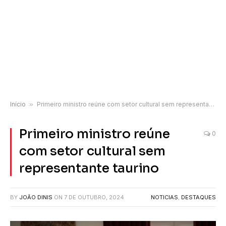
Início
»
Primeiro ministro reúne com setor cultural sem representante taurino
Primeiro ministro reúne
0
com setor cultural sem
representante taurino
BY
JOÃO DINIS
ON
7 DE OUTUBRO, 2024
NOTICIAS
,
DESTAQUES