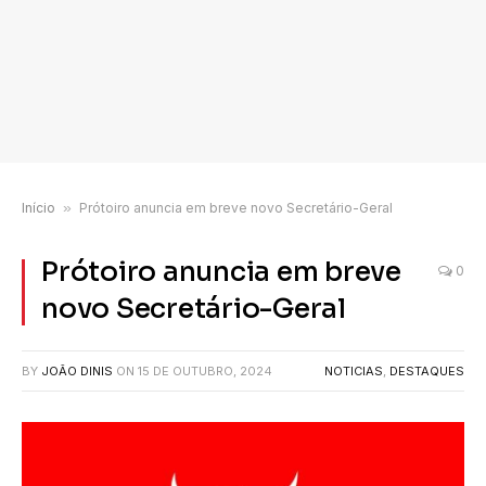
Início
»
Prótoiro anuncia em breve novo Secretário-Geral
Prótoiro anuncia em breve
0
novo Secretário-Geral
BY
JOÃO DINIS
ON
15 DE OUTUBRO, 2024
NOTICIAS
,
DESTAQUES