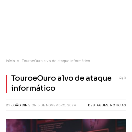
Início
»
TouroeOuro alvo de ataque informático
TouroeOuro alvo de ataque
0
informático
BY
JOÃO DINIS
ON
8 DE NOVEMBRO, 2024
DESTAQUES
,
NOTICIAS