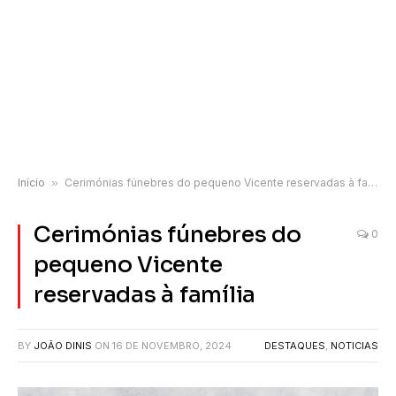
Início
»
Cerimónias fúnebres do pequeno Vicente reservadas à família
Cerimónias fúnebres do
0
pequeno Vicente
reservadas à família
BY
JOÃO DINIS
ON
16 DE NOVEMBRO, 2024
DESTAQUES
,
NOTICIAS