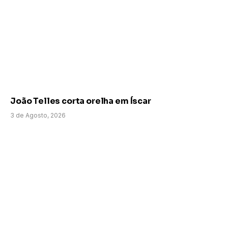
João Telles corta orelha em Íscar
3 de Agosto, 2026