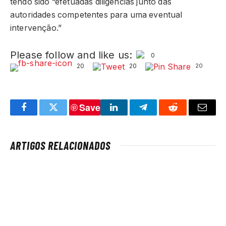
tendo sido “efetuadas diligências junto das
autoridades competentes para uma eventual
intervenção.”
Please follow and like us:
0
20
20
20
Save
Facebook
Twitter
LinkedIn
Telegram
Reddit
Email
ARTIGOS RELACIONADOS