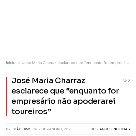
Início
»
José Maria Charraz esclarece que “enquanto for empresário não apoderarei toureiros”
José Maria Charraz
0
esclarece que “enquanto for
empresário não apoderarei
toureiros”
BY
JOÃO DINIS
ON
2 DE JANEIRO, 2025
DESTAQUES
,
NOTICIAS