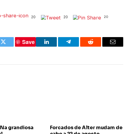
20
20
20
Save
k
Twitter
LinkedIn
Telegram
Reddit
Email
 Na grandiosa
Forcados de Alter mudam de
ul
cabo a 22 de agosto