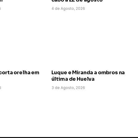
6
4 de Agosto, 2026
corta orelha em
Luque e Miranda a ombros na
última de Huelva
6
3 de Agosto, 2026