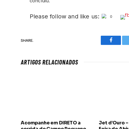
concluiu.
Please follow and like us:
0
SHARE.
Faceboo
ARTIGOS RELACIONADOS
Acompanhe em DIRETO a
Jet d’Ouro –
corrida do Campo Pequeno
Feira de Abi