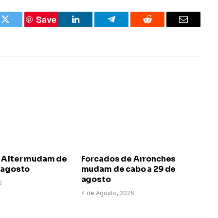
Save
k
Twitter
LinkedIn
Telegram
Reddit
Email
 Alter mudam de
Forcados de Arronches
e agosto
mudam de cabo a 29 de
agosto
6
4 de Agosto, 2026