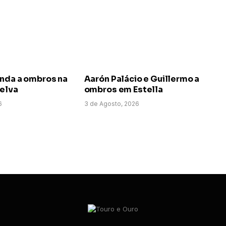
anda a ombros na
Aarón Palácio e Guillermo a
uelva
ombros em Estella
6
3 de Agosto, 2026