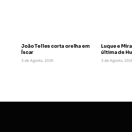
João Telles corta orelha em
Luque e Mir
Íscar
última de H
3 de Agosto, 2026
3 de Agosto, 202