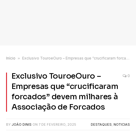
Início
»
Exclusivo TouroeOuro – Empresas que “crucificaram forcados” devem milhares à Associação de Forcados
Exclusivo TouroeOuro –
0
Empresas que “crucificaram
forcados” devem milhares à
Associação de Forcados
BY
JOÃO DINIS
ON
7 DE FEVEREIRO, 2025
DESTAQUES
,
NOTICIAS