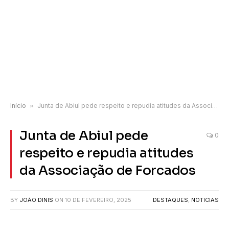
Início
»
Junta de Abiul pede respeito e repudia atitudes da Associação de Forcados
Junta de Abiul pede
0
respeito e repudia atitudes
da Associação de Forcados
BY
JOÃO DINIS
ON
10 DE FEVEREIRO, 2025
DESTAQUES
,
NOTICIAS