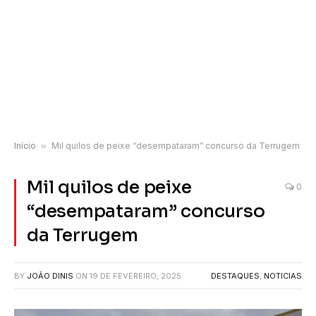
Início
»
Mil quilos de peixe “desempataram” concurso da Terrugem
Mil quilos de peixe
0
“desempataram” concurso
da Terrugem
BY
JOÃO DINIS
ON
19 DE FEVEREIRO, 2025
DESTAQUES
,
NOTICIAS