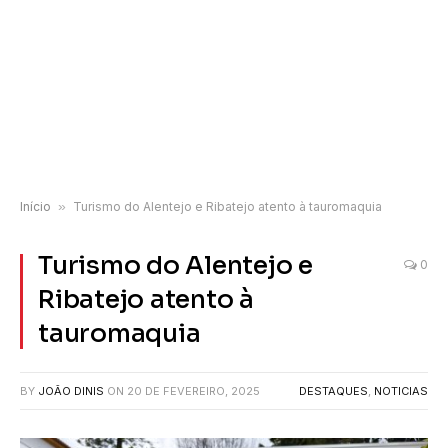
Início
»
Turismo do Alentejo e Ribatejo atento à tauromaquia
Turismo do Alentejo e
0
Ribatejo atento à
tauromaquia
BY
JOÃO DINIS
ON
20 DE FEVEREIRO, 2025
DESTAQUES
,
NOTICIAS