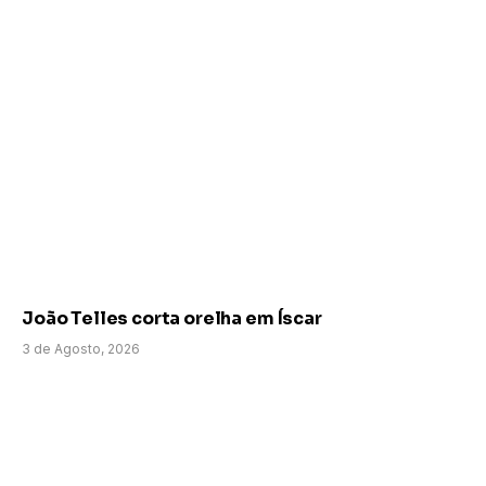
João Telles corta orelha em Íscar
3 de Agosto, 2026