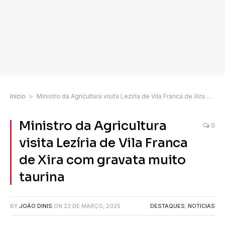
Início
»
Ministro da Agricultura visita Lezíria de Vila Franca de Xira com gravata muito taurina
Ministro da Agricultura
0
visita Lezíria de Vila Franca
de Xira com gravata muito
taurina
BY
JOÃO DINIS
ON
23 DE MARÇO, 2025
DESTAQUES
,
NOTICIAS