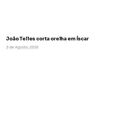
João Telles corta orelha em Íscar
3 de Agosto, 2026