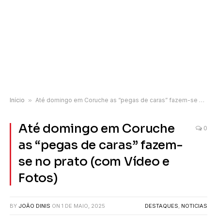
Início
»
Até domingo em Coruche as “pegas de caras” fazem-se no prato (com Vídeo e Fotos)
Até domingo em Coruche
0
as “pegas de caras” fazem-
se no prato (com Vídeo e
Fotos)
BY
JOÃO DINIS
ON
1 DE MAIO, 2025
DESTAQUES
,
NOTICIAS