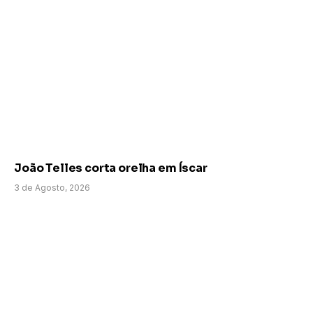
João Telles corta orelha em Íscar
3 de Agosto, 2026