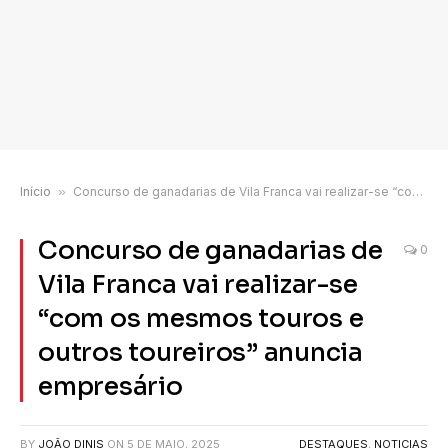
Início
»
Concurso de ganadarias de Vila Franca vai realizar-se “com os mesmos touros e outros toureiros” anuncia empresário
Concurso de ganadarias de
0
Vila Franca vai realizar-se
“com os mesmos touros e
outros toureiros” anuncia
empresário
BY
JOÃO DINIS
ON
5 DE MAIO, 2025
DESTAQUES
,
NOTICIAS