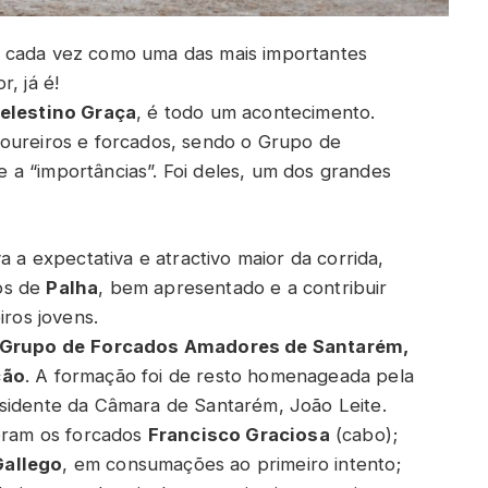
) cada vez como uma das mais importantes
, já é!
lestino Graça
, é todo um acontecimento.
toureiros e forcados, sendo o Grupo de
a “importâncias”. Foi deles, um dos grandes
a a expectativa e atractivo maior da corrida,
os de
Palha
, bem apresentado e a contribuir
iros jovens.
Grupo de
Forcados Amadores de Santarém,
ção
. A formação foi de resto homenageada pela
esidente da Câmara de Santarém, João Leite.
foram os forcados
Francisco Graciosa
(cabo);
Gallego
, em consumações ao primeiro intento;