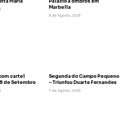
nta Maria
Palácio a ombros em
Marbella
6
8 de Agosto, 2026
com cartel
Segunda do Campo Pequeno
 8 de Setembro
– Triunfou Duarte Fernandes
6
7 de Agosto, 2026