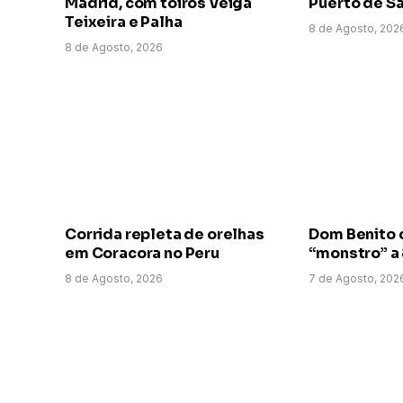
Madrid, com toiros Veiga
Puerto de Sa
Teixeira e Palha
8 de Agosto, 202
8 de Agosto, 2026
Corrida repleta de orelhas
Dom Benito 
em Coracora no Peru
“monstro” a
8 de Agosto, 2026
7 de Agosto, 202