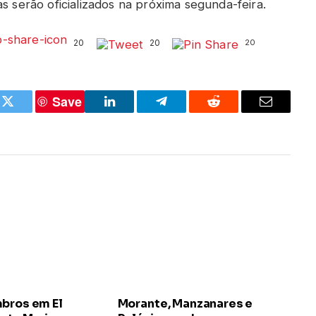
s serão oficializados na próxima segunda-feira.
20
20
20
Save
k
Twitter
LinkedIn
Telegram
Reddit
Email
mbros em El
Morante, Manzanares e