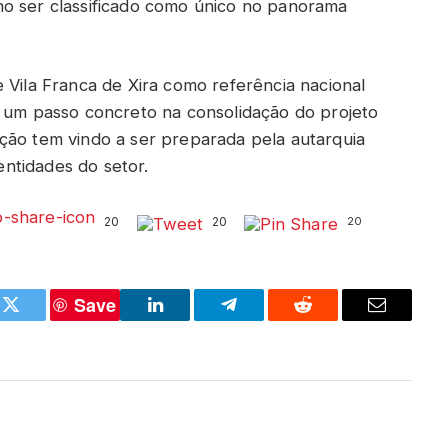
mo ser classificado como único no panorama
 Vila Franca de Xira como referência nacional
s um passo concreto na consolidação do projeto
ção tem vindo a ser preparada pela autarquia
ntidades do setor.
20
20
20
Save
k
Twitter
LinkedIn
Telegram
Reddit
Email