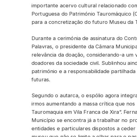
importante acervo cultural relacionado co
Portuguesa do Património Tauromáquico (
para a concretização do futuro Museu da 
Durante a cerimónia de assinatura do Contr
Palavras, o presidente da Câmara Municipa
relevância da doação, considerando-a um v
doadores da sociedade civil. Sublinhou ai
património e a responsabilidade partilhad
futuras.
Segundo o autarca, o espólio agora integr
irmos aumentando a massa crítica que nos 
Tauromaquia em Vila Franca de Xira”. Fern
Município se encontra já a trabalhar no pr
entidades e particulares dispostos a ceder e
museu que não se limite a olhar para o pa