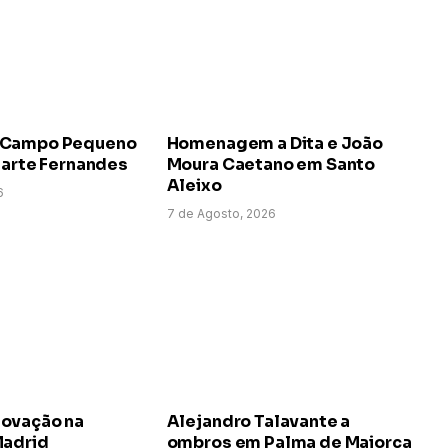
 Campo Pequeno
Homenagem a Dita e João
uarte Fernandes
Moura Caetano em Santo
Aleixo
6
7 de Agosto, 2026
ovação na
Alejandro Talavante a
Madrid
ombros em Palma de Maiorca