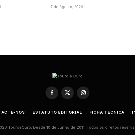
6
7 de Agosto, 2026
Facebook
X
Instagram
(Twitter)
TACTE-NOS
ESTATUTO EDITORIAL
FICHA TÉCNICA
I
026 TouroeOuro. Desde 10 de Junho de 2011. Todos os direitos reserva