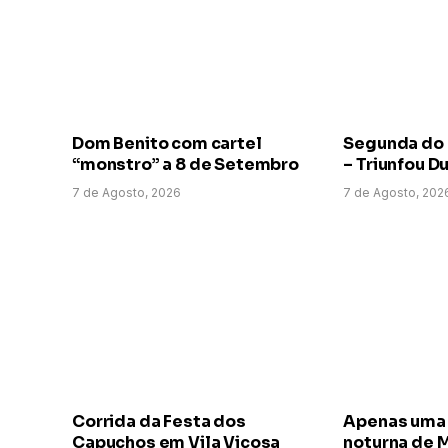
Dom Benito com cartel
Segunda do
“monstro” a 8 de Setembro
– Triunfou D
7 de Agosto, 2026
7 de Agosto, 202
Corrida da Festa dos
Apenas uma 
Capuchos em Vila Viçosa
noturna de 