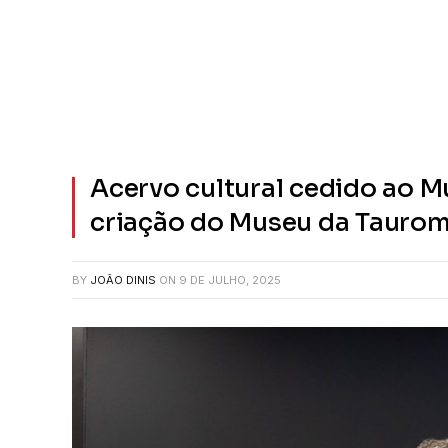
Acervo cultural cedido ao M
criação do Museu da Tauroma
BY
JOÃO DINIS
ON
9 DE JULHO, 2025