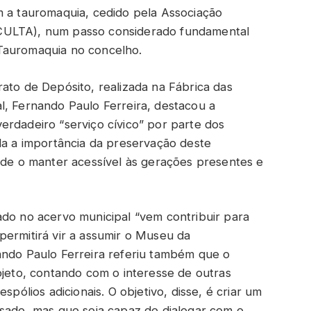
m a tauromaquia, cedido pela Associação
CULTA), num passo considerado fundamental
Tauromaquia no concelho.
ato de Depósito, realizada na Fábrica das
l, Fernando Paulo Ferreira, destacou a
erdadeiro “serviço cívico” por parte dos
nda a importância da preservação deste
a de o manter acessível às gerações presentes e
ado no acervo municipal “vem contribuir para
permitirá vir a assumir o Museu da
ando Paulo Ferreira referiu também que o
ojeto, contando com o interesse de outras
spólios adicionais. O objetivo, disse, é criar um
ssado, mas que seja capaz de dialogar com o