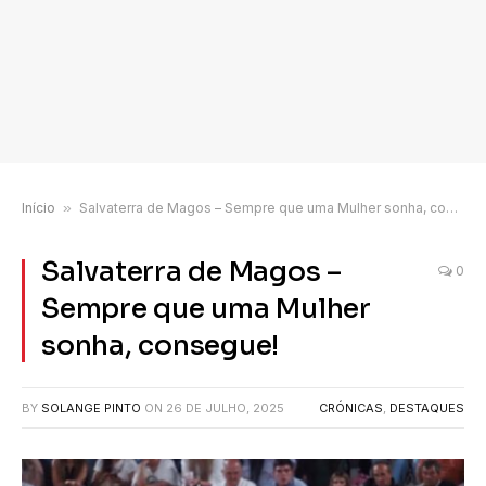
Início
»
Salvaterra de Magos – Sempre que uma Mulher sonha, consegue!
Salvaterra de Magos –
0
Sempre que uma Mulher
sonha, consegue!
BY
SOLANGE PINTO
ON
26 DE JULHO, 2025
CRÓNICAS
,
DESTAQUES