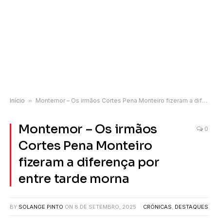
Início
»
Montemor – Os irmãos Cortes Pena Monteiro fizeram a diferença por entre tarde morna
Montemor – Os irmãos
0
Cortes Pena Monteiro
fizeram a diferença por
entre tarde morna
BY
SOLANGE PINTO
ON
8 DE SETEMBRO, 2025
CRÓNICAS
,
DESTAQUES