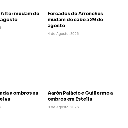
 Alter mudam de
Forcados de Arronches
e agosto
mudam de cabo a 29 de
agosto
6
4 de Agosto, 2026
anda a ombros na
Aarón Palácio e Guillermo a
uelva
ombros em Estella
6
3 de Agosto, 2026