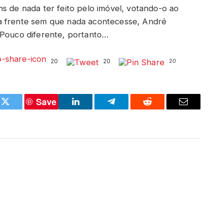
s de nada ter feito pelo imóvel, votando-o ao
a frente sem que nada acontecesse, André
 Pouco diferente, portanto…
20
20
20
Save
k
Twitter
LinkedIn
Telegram
Reddit
Email