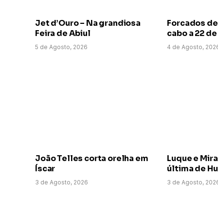
Jet d’Ouro – Na grandiosa
Forcados de
Feira de Abiul
cabo a 22 d
5 de Agosto, 2026
4 de Agosto, 202
João Telles corta orelha em
Luque e Mir
Íscar
última de H
3 de Agosto, 2026
3 de Agosto, 202