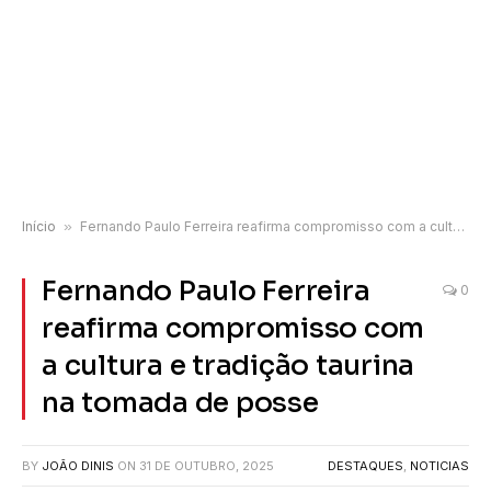
Início
»
Fernando Paulo Ferreira reafirma compromisso com a cultura e tradição taurina na tomada de posse
Fernando Paulo Ferreira
0
reafirma compromisso com
a cultura e tradição taurina
na tomada de posse
BY
JOÃO DINIS
ON
31 DE OUTUBRO, 2025
DESTAQUES
,
NOTICIAS