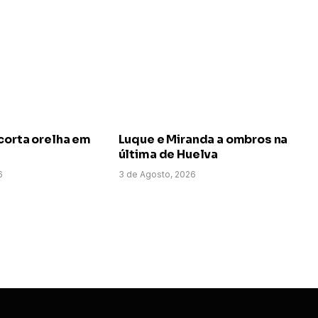
corta orelha em
Luque e Miranda a ombros na
última de Huelva
6
3 de Agosto, 2026