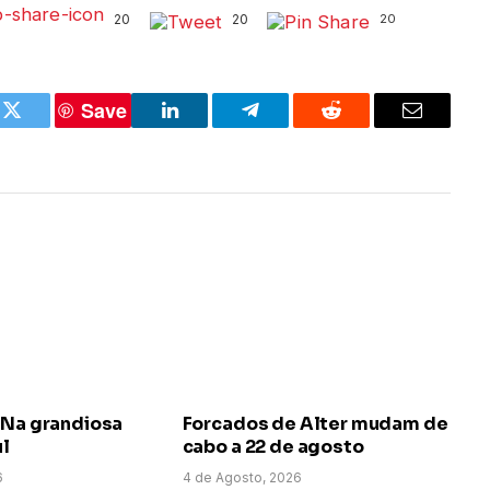
20
20
20
Save
k
Twitter
LinkedIn
Telegram
Reddit
Email
 Na grandiosa
Forcados de Alter mudam de
ul
cabo a 22 de agosto
6
4 de Agosto, 2026