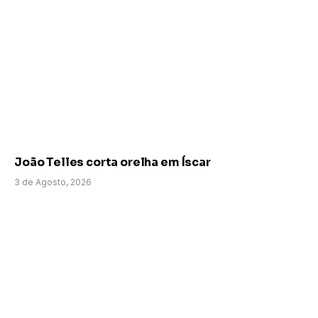
João Telles corta orelha em Íscar
3 de Agosto, 2026