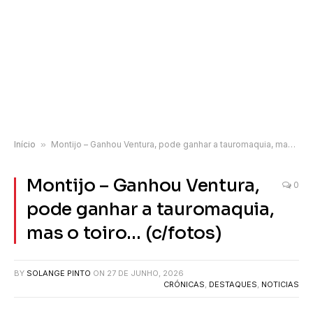
Início
»
Montijo – Ganhou Ventura, pode ganhar a tauromaquia, mas o toiro… (c/fotos)
Montijo – Ganhou Ventura,
0
pode ganhar a tauromaquia,
mas o toiro… (c/fotos)
BY
SOLANGE PINTO
ON
27 DE JUNHO, 2026
CRÓNICAS
,
DESTAQUES
,
NOTICIAS