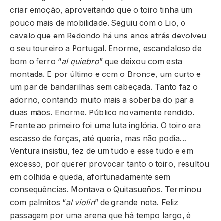
criar emoção, aproveitando que o toiro tinha um
pouco mais de mobilidade. Seguiu com o Lio, o
cavalo que em Redondo há uns anos atrás devolveu
o seu toureiro a Portugal. Enorme, escandaloso de
bom o ferro “
al quiebro
” que deixou com esta
montada. E por último e com o Bronce, um curto e
um par de bandarilhas sem cabeçada. Tanto faz o
adorno, contando muito mais a soberba do par a
duas mãos. Enorme. Público novamente rendido.
Frente ao primeiro foi uma luta inglória. O toiro era
escasso de forças, até queria, mas não podia…
Ventura insistiu, fez de um tudo e esse tudo e em
excesso, por querer provocar tanto o toiro, resultou
em colhida e queda, afortunadamente sem
consequências. Montava o Quitasueños. Terminou
com palmitos “
al violin
” de grande nota. Feliz
passagem por uma arena que há tempo largo, é