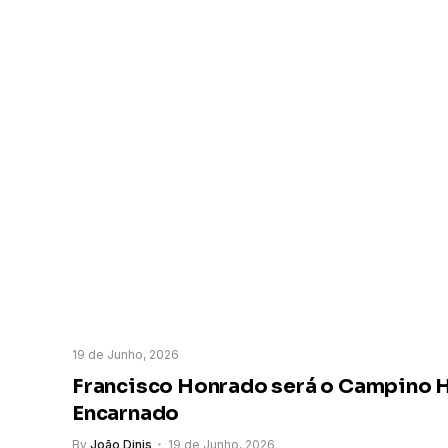
19 de Junho, 2026
Francisco Honrado será o Campino 
Encarnado
By
João Dinis
19 de Junho, 2026