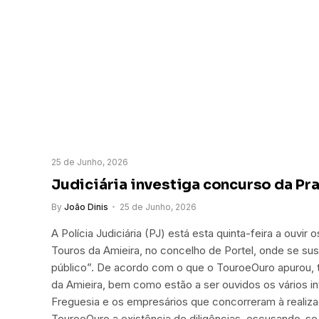
25 de Junho, 2026
Judiciária investiga concurso da Pr
By
João Dinis
25 de Junho, 2026
A Polícia Judiciária (PJ) está esta quinta-feira a ouvir
Touros da Amieira, no concelho de Portel, onde se sus
público”. De acordo com o que o TouroeOuro apurou, t
da Amieira, bem como estão a ser ouvidos os vários i
Freguesia e os empresários que concorreram à realiza
TouroeOuro a existência de diligências, escusando-se 