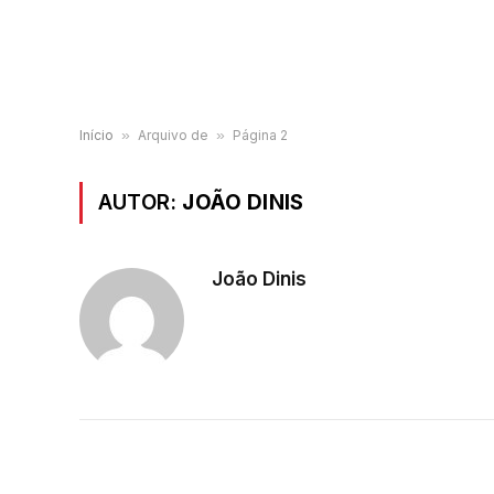
Início
»
Arquivo de
»
Página 2
AUTOR:
JOÃO DINIS
João Dinis