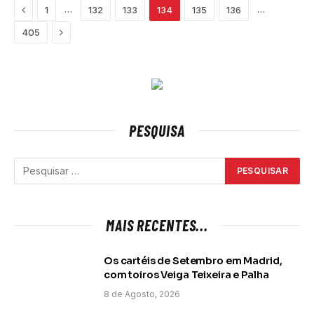
Previous
…
…
1
132
133
134
135
136
Next
405
PESQUISA
MAIS RECENTES...
Os cartéis de Setembro em Madrid,
com toiros Veiga Teixeira e Palha
8 de Agosto, 2026