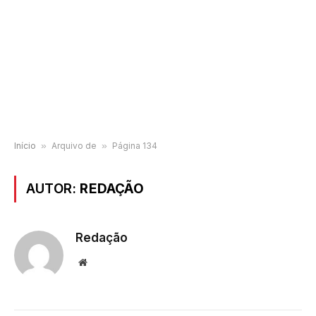
Início
»
Arquivo de
»
Página 134
AUTOR:
REDAÇÃO
Redação
Website