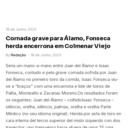
18 de Junho, 2023
Cornada grave para Álamo, Fonseca
herda encerrona em Colmenar Viejo
By
Redação
18 de Junho, 2023
Seria um mano-a-mano entre Juan del Álamo e Isaac
Fonseca, contudo e pela grave cornada sofrida por Juan
del Álamo no primeiro toiro da corrida, Isaac Fonseca viu-
se a “braços” com uma encerrona e lide de toiros de
Palha, Montealto e Zacarias Moreno.Os resultados foram
os seguintes: Juan del Álamo – colhidoIsaac Fonseca –
silêncio, orelha, silêncio, palmas, orelha e orelha Parte
Médico (no seu idioma original): Herida por asta de toro en
cara interna del tercio superior del mislo izquierdo con dos
trayectos: uno transverso hacia afuera de unos 25 cms.