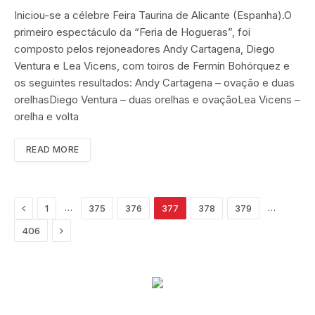
Iniciou-se a célebre Feira Taurina de Alicante (Espanha).O
primeiro espectáculo da “Feria de Hogueras”, foi
composto pelos rejoneadores Andy Cartagena, Diego
Ventura e Lea Vicens, com toiros de Fermín Bohórquez e
os seguintes resultados: Andy Cartagena – ovação e duas
orelhasDiego Ventura – duas orelhas e ovaçãoLea Vicens –
orelha e volta
READ MORE
Previous
…
…
1
375
376
377
378
379
Next
406