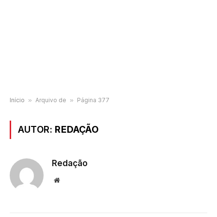
Início
»
Arquivo de
»
Página 377
AUTOR:
REDAÇÃO
Redação
Website