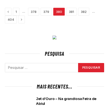
Previous
…
…
1
378
379
380
381
382
Next
404
PESQUISA
MAIS RECENTES...
Jet d’Ouro – Na grandiosa Feira de
Abiul