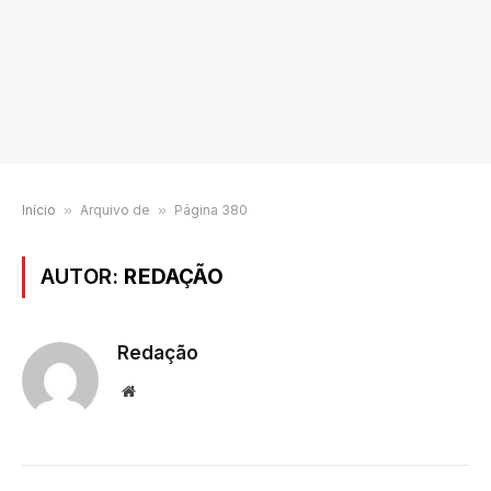
Início
»
Arquivo de
»
Página 380
AUTOR:
REDAÇÃO
Redação
Website